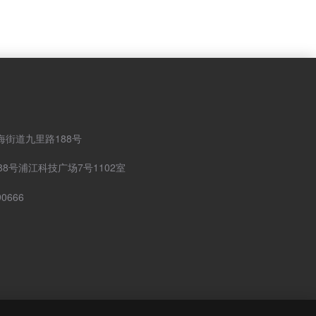
街道九里路188号
8号浦江科技广场7号1102室
0666