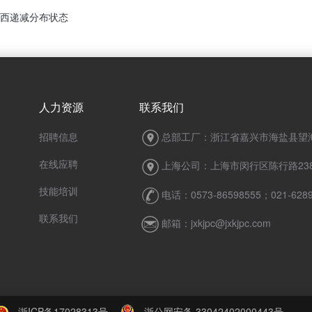
西递减分布状态
人力资源
联系我们
招聘信息
总部工厂：浙江省嘉兴市海盐县望海
在线应聘
上海公司：上海市闵行区陈行路238
技能培训
电话：0573-86598555；021-6289
联系我们
邮箱：jxkjpc@jxkjpc.com
浙ICP备17028313号
浙公网安备 33042402000443号