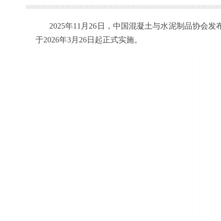
2025
年
11
月
26
日，中国混凝土与水泥制品协会发
于
2026
年
3
月
26
日起正式实施。