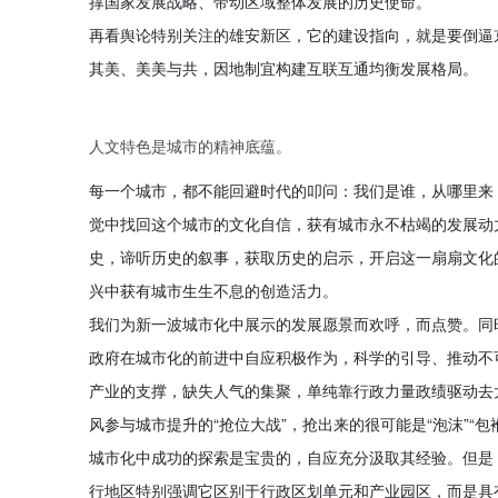
撑国家发展战略、带动区域整体发展的历史使命。
再看舆论特别关注的雄安新区，它的建设指向，就是要倒逼
其美、美美与共，因地制宜构建互联互通均衡发展格局。
人文特色是城市的精神底蕴。
每一个城市，都不能回避时代的叩问：我们是谁，从哪里来
觉中找回这个城市的文化自信，获有城市永不枯竭的发展动
史，谛听历史的叙事，获取历史的启示，开启这一扇扇文化
兴中获有城市生生不息的创造活力。
我们为新一波城市化中展示的发展愿景而欢呼，而点赞。同
政府在城市化的前进中自应积极作为，科学的引导、推动不
产业的支撑，缺失人气的集聚，单纯靠行政力量政绩驱动去大
风参与城市提升的“抢位大战”，抢出来的很可能是“泡沫”“包
城市化中成功的探索是宝贵的，自应充分汲取其经验。但是
行地区特别强调它区别于行政区划单元和产业园区，而是具