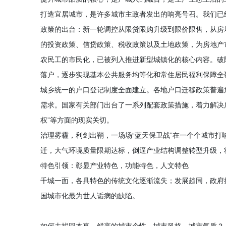
打造宜居城市，是许多城市主政者发出的响亮号召。我们已
政策的出台：新一轮调控从限贷限购升级到限价限售，从房
的投资政策、信贷政策、税收政策以及土地政策，为房地产
农民工的市民化，已被列入推进新型城镇化的核心内容。破
落户，逐步实现基本公共服务均等化和常住居民福利保障全
城乡统一的户口登记制度全面建立。各地户口迁移政策普遍
需求。国家有关部门出台了一系列配套政策措施，着力解决
权”等方面的现实关切。
治理雾霾，利剑出鞘，一场场“蓝天保卫战”在一个个城市
迁，大气环境质量限期达标，倒逼产业结构调整转型升级，
特色引领：彰显产业特色，功能特色，人文特色
千城一面，各具特色的传统文化逐渐流失；发展趋同，政府
国城市化最为世人诟病的缺陷。
如何去找回本真、鲜亮的城市个性、城市风格、城市气质？