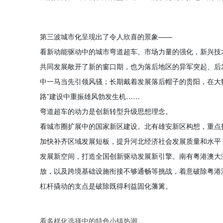
第三波城市化呈现出了令人欣喜的景象——
看新动能驱动中的城市弯道超车。市场力量的强化，新兴技
共同发展敞开了新的窗口期，也为落后地区的异军突起、后
中一马当先引领风骚；长期戴着发展落后帽子的贵阳，在大数
路”建设中重振雄风勃发生机……
弯道超车的动力是创新转型升级思想理念。
看城市圈扩展中的国家新区建设。北有雄安新区构想，重点
加快补齐区域发展短板，提升河北经济社会发展质量和水平
发展新空间，打造全国创新驱动发展新引擎。南有粤港澳大
放，以及跨境基础设施衔接不够通畅等挑战，着意破除粤港
杠杆撬动的支点是破除既得利益固化藩篱。
看多样化选择中的特色小镇热潮。