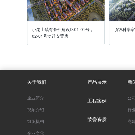
0501
小昆山镇有条件建设区01-01号，
顶级科学家
02-01号动迁安置房
关于我们
产品展示
新
企业简介
公
工程案例
视频介绍
行
荣誉资质
组织机构
党
企业文化