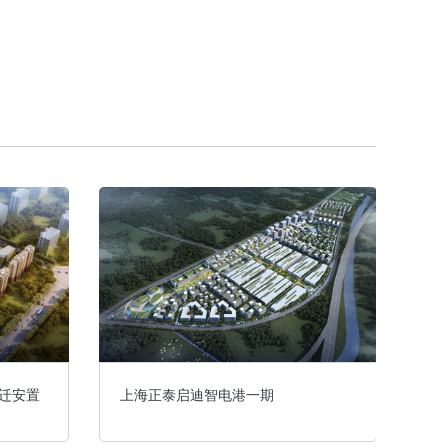
迁安置
上海正泰启迪智电港一期
奉
地