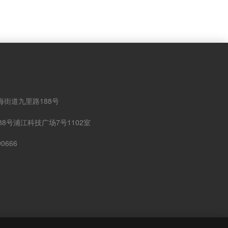
街道九里路188号
8号浦江科技广场7号1102室
0666