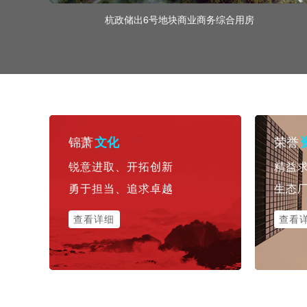
杭政储出6号地块商业商务综合用房
锦萧
荣誉
文化
锐意进取、开拓创新
精益
勇于担当、追求卓越
生态
查看详细
查看