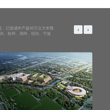
‹
›
，已形成年产超30万立方米预
嘉兴、杭州、湖州、绍兴、宁波