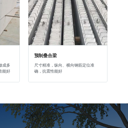
预制叠合梁
预
做成多
尺寸精准，纵向、横向钢筋定位准
重
性能好
确，抗震性能好
好